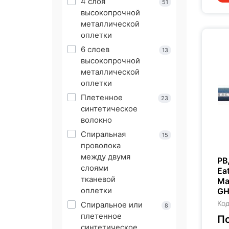
4 слоя
51
высокопрочной
металлической
оплетки
6 слоев
13
высокопрочной
металлической
оплетки
Плетенное
23
синтетическое
волокно
Спиральная
15
проволока
между двумя
РВ
слоями
Ea
тканевой
Ma
оплетки
GH
Код
Спиральное или
8
плетенное
По
синтетическое