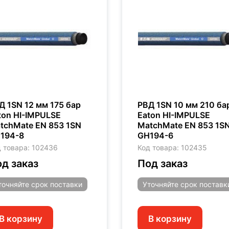
Д 1SN 12 мм 175 бар
РВД 1SN 10 мм 210 ба
ton HI-IMPULSE
Eaton HI-IMPULSE
tchMate EN 853 1SN
MatchMate EN 853 1S
194-8
GH194-6
 товара: 102436
Код товара: 102435
д заказ
Под заказ
точняйте
срок поставки
Уточняйте
срок поставк
В корзину
В корзину