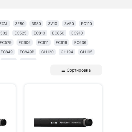
37AL
3E80
3R80
3V10
3VE0
EC110
502
EC525
EC810
EC850
EC910
FC579
FC606
FC611
FC619
FC636
FC849
FC849B
GH120
GH194
GH195
GH781
GH793
Сортировка