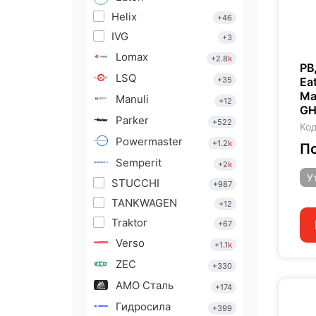
Helix
+46
IVG
+3
Lomax
+2.8
k
РВ
LSQ
+35
Ea
Ma
Manuli
+12
GH
Parker
+522
Код
Powermaster
+1.2
k
По
Semperit
+2
k
У
STUCCHI
+987
TANKWAGEN
+12
Traktor
+67
Verso
+1.1
k
ZEC
+330
АМО Сталь
+174
Гидросила
+399