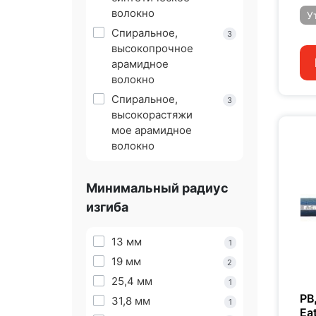
волокно
У
Спиральное,
3
высокопрочное
арамидное
волокно
Спиральное,
3
высокорастяжи
мое арамидное
волокно
Минимальный радиус
изгиба
13 мм
1
19 мм
2
25,4 мм
1
РВ
31,8 мм
1
Ea