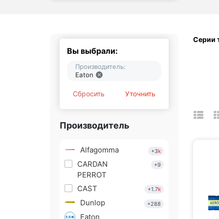
Серии 
Вы выбрали:
Производитель:
Eaton
Сбросить
Уточнить
Производитель
Alfagomma
+3
k
CARDAN
+9
PERROT
CAST
+1.7
k
Dunlop
+288
Eaton