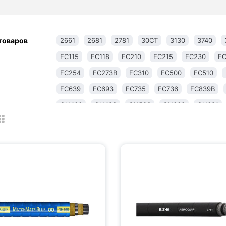
товаров
2661
2681
2781
30CT
3130
3740
EC115
EC118
EC210
EC215
EC230
EC
FC254
FC273B
FC310
FC500
FC510
FC639
FC693
FC735
FC736
FC839B
GH466
GH493
GH506
GH663
GH681