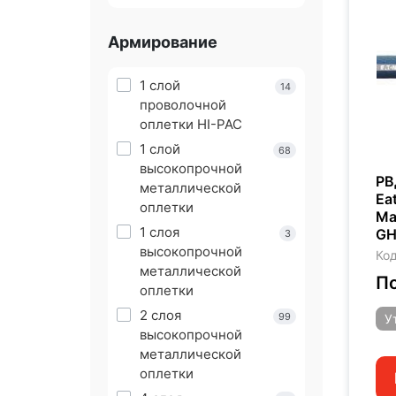
Армирование
1 слой
14
проволочной
оплетки HI-PAC
1 слой
68
высокопрочной
РВ
металлической
Ea
оплетки
Ma
1 слоя
GH
3
высокопрочной
Код
металлической
По
оплетки
2 слоя
99
У
высокопрочной
металлической
оплетки