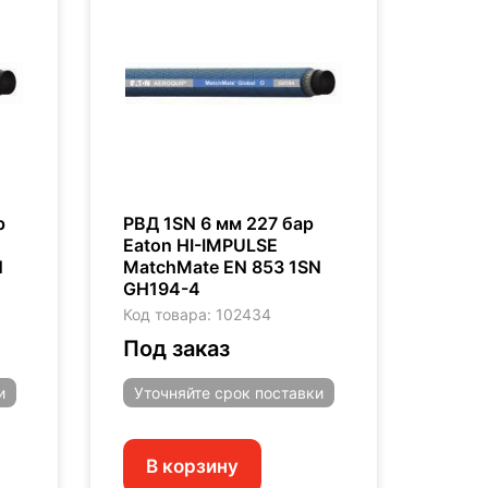
р
РВД 1SN 6 мм 227 бар
Eaton HI-IMPULSE
N
MatchMate EN 853 1SN
GH194-4
Код товара: 102434
Под заказ
и
Уточняйте
срок поставки
В корзину