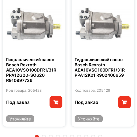
Гидравлический насос
Гидравлический насос
Bosch Rexroth
Bosch Rexroth
AEA10VSO100DFR1/31R-
AEA10VSO100DFR1/31R-
PPA12G20-SO620
PPA12K01 R902406659
R910997736
Код товара: 205428
Код товара: 205429
Под заказ
Под заказ
Уточняйте
Уточняйте
2
3
4
5
6
7
8
9
10