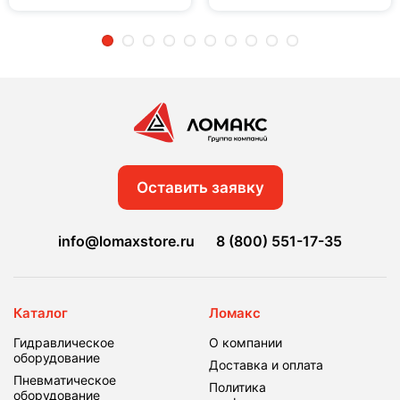
2
3
4
5
6
7
8
9
10
Оставить заявку
info@lomaxstore.ru
8 (800) 551-17-35
Каталог
Ломакс
Гидравлическое
О компании
оборудование
Доставка и оплата
Пневматическое
Политика
оборудование