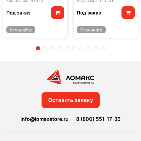
Код товара: 143420
Код товара: 143431
Под заказ
Под заказ
Уточняйте
Уточняйте
2
3
4
5
6
7
8
9
10
Оставить заявку
info@lomaxstore.ru
8 (800) 551-17-35