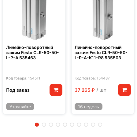
Линейно-поворотный
Линейно-поворотный
зажим Festo CLR-50-50-
зажим Festo CLR-50-50-
L-P-A 535463
L-P-A-K11-R8 535503
Код товара: 154511
Код товара: 154487
/ шт
Под заказ
37 265 ₽
Уточняйте
16 недель
2
3
4
5
6
7
8
9
10