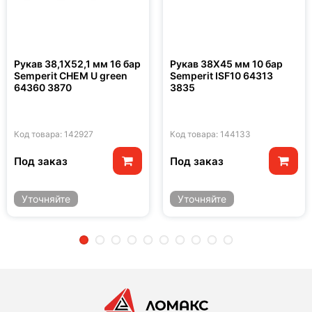
Рукав 38,1X52,1 мм 16 бар
Рукав 38X45 мм 10 бар
Semperit CHEM U green
Semperit ISF10 64313
64360 3870
3835
Код товара: 142927
Код товара: 144133
Под заказ
Под заказ
Уточняйте
Уточняйте
2
3
4
5
6
7
8
9
10