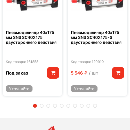
Пневмоцилиндр 40x175
Пневмоцилиндр 40x175
мм SNS SC40X175
мм SNS SC40X175-S
двустороннего действия
двустороннего действия
Код товара: 161858
Код товара: 120910
/ шт
Под заказ
5 546 ₽
Уточняйте
Уточняйте
2
3
4
5
6
7
8
9
10