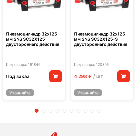
Пневмоцилиндр 32x125
Пневмоцилиндр 32x125
мм SNS SC32X125
мм SNS SC32X125-S
двустороннего действия
двустороннего действия
Код товара: 161846
Код товара: 120896
/ шт
Под заказ
4 298 ₽
Уточняйте
Уточняйте
2
3
4
5
6
7
8
9
10