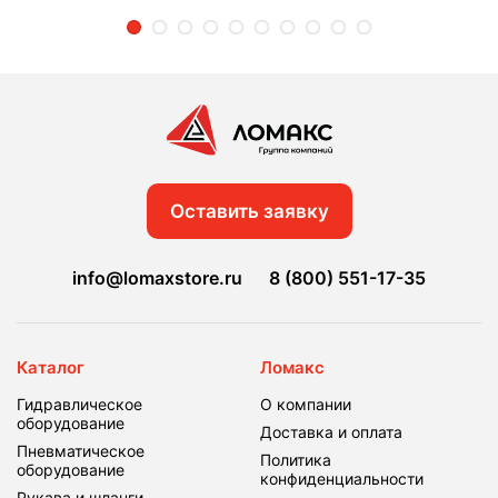
2
3
4
5
6
7
8
9
10
Оставить заявку
info@lomaxstore.ru
8 (800) 551-17-35
Каталог
Ломакс
Гидравлическое
О компании
оборудование
Доставка и оплата
Пневматическое
Политика
оборудование
конфиденциальности
Рукава и шланги